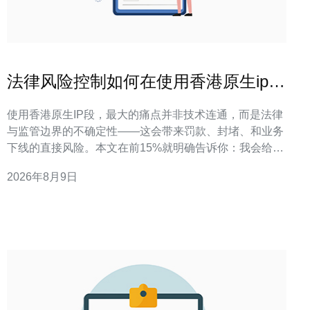
法律风险控制如何在使用香港原生ip段
时规避合规问题
使用香港原生IP段，最大的痛点并非技术连通，而是法律
与监管边界的不确定性——这会带来罚款、封堵、和业务
下线的直接风险。本文在前15%就明确告诉你：我会给出
可落地的合规检查点、技术防护清单与审计流程，方便马
2026年8月9日
上应用。 合规风险一览：哪些风险会即时触发监管注意？
香港原生IP段涉及网络安全、数据保护与跨境传输三类合
规风险，违规常伴随行政处罚或强制