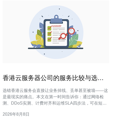
香港云服务器公司的服务比较与选型
实用清单推荐
选错香港云服务会直接让业务掉线、丢单甚至被墙——这
是最现实的痛点。本文在第一时间告诉你：通过网络检
测、DDoS实测、计费对齐和运维SLA四步法，可在短期
内筛出合格供应商并形成采购建议。 如何评估香港云服务
2026年8月8日
的核心维度 核心维度包括网络延迟、BGP线路覆盖、