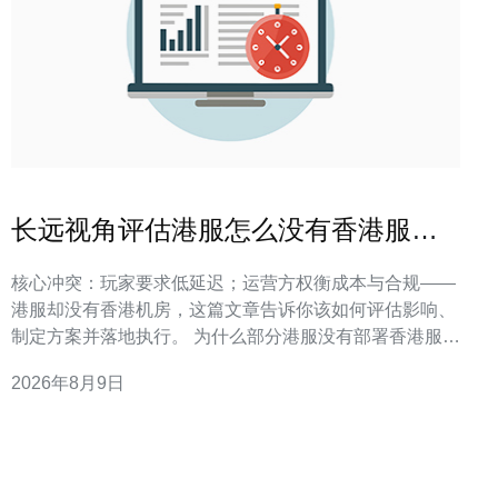
长远视角评估港服怎么没有香港服务
器对市场竞争的影响
核心冲突：玩家要求低延迟；运营方权衡成本与合规——
港服却没有香港机房，这篇文章告诉你该如何评估影响、
制定方案并落地执行。 为什么部分港服没有部署香港服务
器？ 许多服务商基于成本、回程路由复杂性和法律合规考
2026年8月9日
量，选择把流量集中在新加坡或日本等更成熟的互联点来
托管，而非在香港直接上机房。 在实际项目落地中，运营
方会把“带宽单价