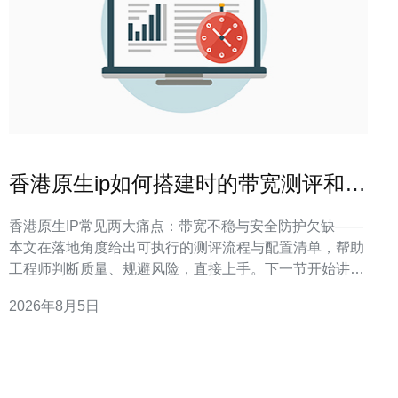
香港原生ip如何搭建时的带宽测评和安
全配置要点整理
香港原生IP常见两大痛点：带宽不稳与安全防护欠缺——
本文在落地角度给出可执行的测评流程与配置清单，帮助
工程师判断质量、规避风险，直接上手。下一节开始讲带
宽测评方法。 带宽测评：怎么测才算准？ 带宽测评关键
2026年8月5日
在于同时评估峰值吞吐、持续带宽与抖动丢包三项指标，
测试要针对不同协议与真实流量场景进行分段验证以得可
信数据。 在实际项目落地中，我们优先