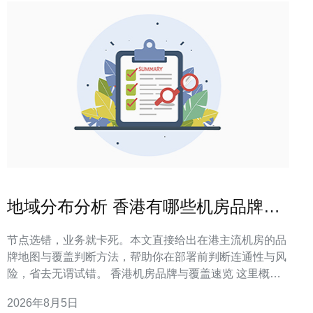
地域分布分析 香港有哪些机房品牌的
网点与覆盖情况
节点选错，业务就卡死。本文直接给出在港主流机房的品
牌地图与覆盖判断方法，帮助你在部署前判断连通性与风
险，省去无谓试错。 香港机房品牌与覆盖速览 这里概述
在港常见的机房品牌及它们在港岛、九龙、新界与国际入
2026年8月5日
口点的分布特点和覆盖重点，便于快速对位判断。 常见营