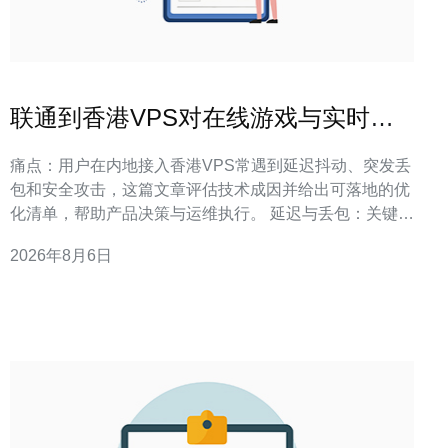
联通到香港VPS对在线游戏与实时音
视频业务的影响评估
痛点：用户在内地接入香港VPS常遇到延迟抖动、突发丢
包和安全攻击，这篇文章评估技术成因并给出可落地的优
化清单，帮助产品决策与运维执行。 延迟与丢包：关键影
响点与可量化阈值 定义/答案：联通到香港VPS的往返延
2026年8月6日
迟通常直接决定用户体验阈值，抖动与丢包会比平均RTT
更显著影响语音与游戏帧同步。 在实际项目落地中，我们
观察到：用户可感知体验在延迟超