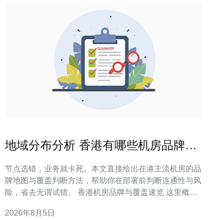
地域分布分析 香港有哪些机房品牌的
网点与覆盖情况
节点选错，业务就卡死。本文直接给出在港主流机房的品
牌地图与覆盖判断方法，帮助你在部署前判断连通性与风
险，省去无谓试错。 香港机房品牌与覆盖速览 这里概述
在港常见的机房品牌及它们在港岛、九龙、新界与国际入
2026年8月5日
口点的分布特点和覆盖重点，便于快速对位判断。 常见营