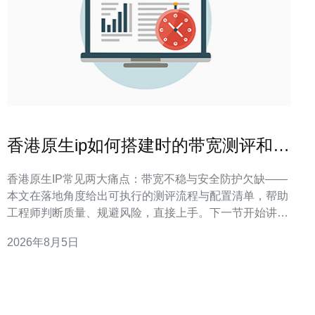
香港原生ip如何搭建时的带宽测评和安
全配置要点整理
香港原生IP常见两大痛点：带宽不稳与安全防护欠缺——
本文在落地角度给出可执行的测评流程与配置清单，帮助
工程师判断质量、规避风险，直接上手。下一节开始讲带
宽测评方法。 带宽测评：怎么测才算准？ 带宽测评关键
2026年8月5日
在于同时评估峰值吞吐、持续带宽与抖动丢包三项指标，
测试要针对不同协议与真实流量场景进行分段验证以得可
信数据。 在实际项目落地中，我们优先