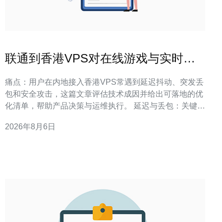
联通到香港VPS对在线游戏与实时音
视频业务的影响评估
痛点：用户在内地接入香港VPS常遇到延迟抖动、突发丢
包和安全攻击，这篇文章评估技术成因并给出可落地的优
化清单，帮助产品决策与运维执行。 延迟与丢包：关键影
响点与可量化阈值 定义/答案：联通到香港VPS的往返延
2026年8月6日
迟通常直接决定用户体验阈值，抖动与丢包会比平均RTT
更显著影响语音与游戏帧同步。 在实际项目落地中，我们
观察到：用户可感知体验在延迟超