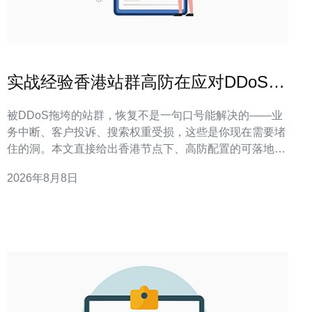
实战经验香港站群高防在应对DDoS攻
击时的配置要点
被DDoS拖垮的站群，恢复不是一句口号能解决的——业
务中断、客户投诉、搜索权重受损，这些是你现在需要堵
住的洞。本文直接给出香港节点下、高防配置的可落地步
骤、典型误区与即时检查清单，帮助运维在72小时内把可
2026年8月8日
用性和可控性拉回。 香港站群高防的核心目标是什么？
一句话定义：香港站群高防的核心目标是以最小回源影响
保证公网可用性，通过边缘速率限制、智