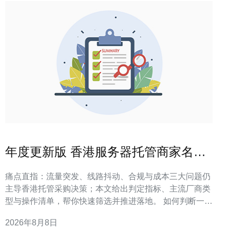
年度更新版 香港服务器托管商家名单
最新优惠与产品动向
痛点直指：流量突发、线路抖动、合规与成本三大问题仍
主导香港托管采购决策；本文给出判定指标、主流厂商类
型与操作清单，帮你快速筛选并推进落地。 如何判断一家
香港托管商家是否值得投标？ 判断标准：衡量带宽弹性、
2026年8月8日
DDoS防护能力、BGP多线、机房等级与本地带宽成本，