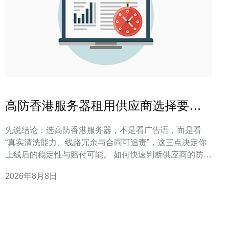
高防香港服务器租用供应商选择要点
与合同注意事项
先说结论：选高防香港服务器，不是看广告语，而是看
“真实清洗能力、线路冗余与合同可追责”，这三点决定你
上线后的稳定性与赔付可能。 如何快速判断供应商的防护
能力 一句话定义：测评供应商的核心指标是峰值清洗带
2026年8月8日
宽、清洗时延、DDoS类型识别与BGP线路冗余，这四项
可以直接量化防护能力与恢复速度。 在实际项目落地中，
我们优先通过流量压测和路由可视化来