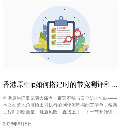
香港原生ip如何搭建时的带宽测评和安
全配置要点整理
香港原生IP常见两大痛点：带宽不稳与安全防护欠缺——
本文在落地角度给出可执行的测评流程与配置清单，帮助
工程师判断质量、规避风险，直接上手。下一节开始讲带
宽测评方法。 带宽测评：怎么测才算准？ 带宽测评关键
2026年8月5日
在于同时评估峰值吞吐、持续带宽与抖动丢包三项指标，