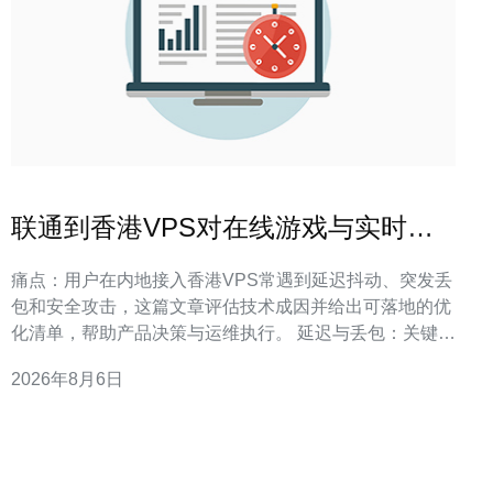
联通到香港VPS对在线游戏与实时音
视频业务的影响评估
痛点：用户在内地接入香港VPS常遇到延迟抖动、突发丢
包和安全攻击，这篇文章评估技术成因并给出可落地的优
化清单，帮助产品决策与运维执行。 延迟与丢包：关键影
响点与可量化阈值 定义/答案：联通到香港VPS的往返延
2026年8月6日
迟通常直接决定用户体验阈值，抖动与丢包会比平均RTT
更显著影响语音与游戏帧同步。 在实际项目落地中，我们
观察到：用户可感知体验在延迟超