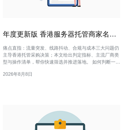
年度更新版 香港服务器托管商家名单
最新优惠与产品动向
痛点直指：流量突发、线路抖动、合规与成本三大问题仍
主导香港托管采购决策；本文给出判定指标、主流厂商类
型与操作清单，帮你快速筛选并推进落地。 如何判断一家
香港托管商家是否值得投标？ 判断标准：衡量带宽弹性、
2026年8月8日
DDoS防护能力、BGP多线、机房等级与本地带宽成本，
这五项合起来决定可用性与可控性。 在实际项目落地中，
我们通常先看机房的电力冗余与海缆