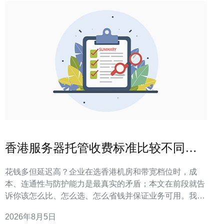
香港服务器托管收费标准比较不同机
房与带宽档位
花钱多但延迟高？企业在选香港机房和带宽档位时，成
本、连通性与防护能力是最真实的矛盾；本文在前段就告
诉你该怎么比、怎么选、怎么省钱并保证业务可用。我们
会给出可执行的对比表、报价解读和落地清单，帮助你快
2026年8月5日
速决策并减少试错成本。 香港服务器托管的主要费用构成