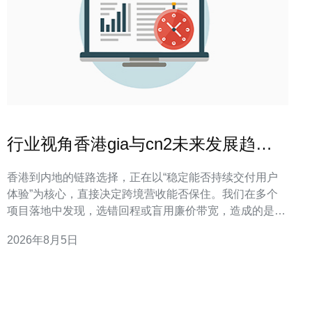
行业视角香港gia与cn2未来发展趋势
及对跨境业务的影响
香港到内地的链路选择，正在以“稳定能否持续交付用户
体验”为核心，直接决定跨境营收能否保住。我们在多个
项目落地中发现，选错回程或盲用廉价带宽，造成的是用
户转化下滑，而非简单的丢包——这是成本转化成收益的
2026年8月5日
直接通道。本文能帮助你判断何时选用香港GIA、何时必
须走CN2回程，如何在部署中降低丢单风险，并给出可操
作的三步清单，便于立即落地。下一段开