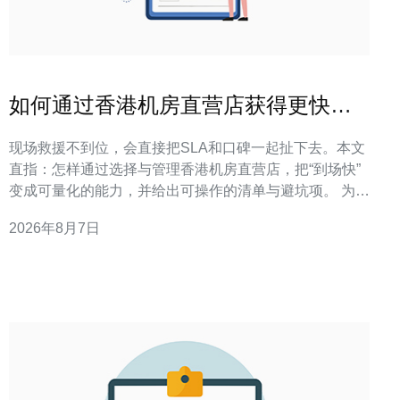
如何通过香港机房直营店获得更快捷
的现场支撑
现场救援不到位，会直接把SLA和口碑一起扯下去。本文
直指：怎样通过选择与管理香港机房直营店，把“到场快”
变成可量化的能力，并给出可操作的清单与避坑项。 为什
么香港机房直营店能更快提供现场支撑？ 直营店通常在本
2026年8月7日
地部署自己的运维团队、备件与物流链路，省去了第三方
协调的中间时延，从而把响应时间从小时级压缩到分钟级
或更短。 在实际项目落地中，我们看