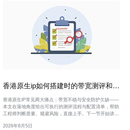
香港原生ip如何搭建时的带宽测评和安
全配置要点整理
香港原生IP常见两大痛点：带宽不稳与安全防护欠缺——
本文在落地角度给出可执行的测评流程与配置清单，帮助
工程师判断质量、规避风险，直接上手。下一节开始讲带
宽测评方法。 带宽测评：怎么测才算准？ 带宽测评关键
2026年8月5日
在于同时评估峰值吞吐、持续带宽与抖动丢包三项指标，