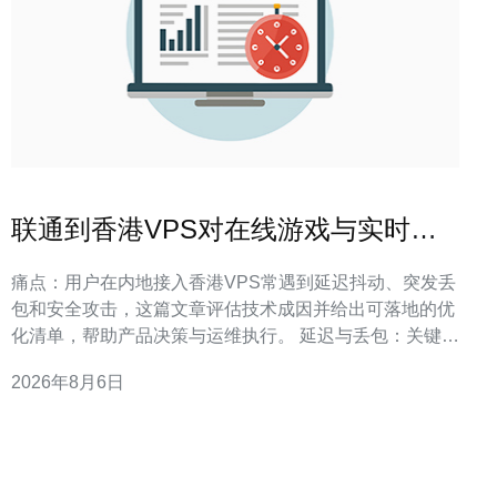
联通到香港VPS对在线游戏与实时音
视频业务的影响评估
痛点：用户在内地接入香港VPS常遇到延迟抖动、突发丢
包和安全攻击，这篇文章评估技术成因并给出可落地的优
化清单，帮助产品决策与运维执行。 延迟与丢包：关键影
响点与可量化阈值 定义/答案：联通到香港VPS的往返延
2026年8月6日
迟通常直接决定用户体验阈值，抖动与丢包会比平均RTT
更显著影响语音与游戏帧同步。 在实际项目落地中，我们
观察到：用户可感知体验在延迟超