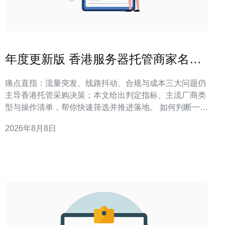
年度更新版 香港服务器托管商家名单
最新优惠与产品动向
痛点直指：流量突发、线路抖动、合规与成本三大问题仍
主导香港托管采购决策；本文给出判定指标、主流厂商类
型与操作清单，帮你快速筛选并推进落地。 如何判断一家
香港托管商家是否值得投标？ 判断标准：衡量带宽弹性、
2026年8月8日
DDoS防护能力、BGP多线、机房等级与本地带宽成本，
这五项合起来决定可用性与可控性。 在实际项目落地中，
我们通常先看机房的电力冗余与海缆