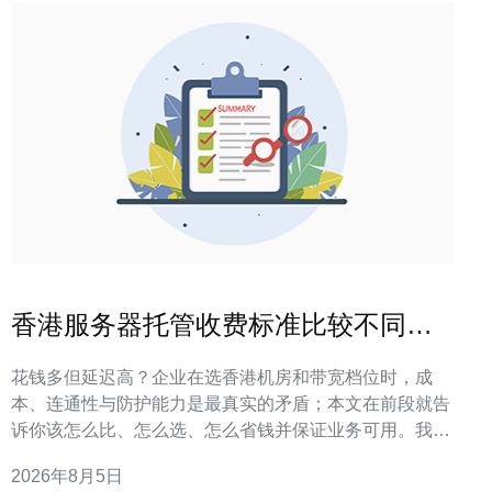
香港服务器托管收费标准比较不同机
房与带宽档位
花钱多但延迟高？企业在选香港机房和带宽档位时，成
本、连通性与防护能力是最真实的矛盾；本文在前段就告
诉你该怎么比、怎么选、怎么省钱并保证业务可用。我们
会给出可执行的对比表、报价解读和落地清单，帮助你快
2026年8月5日
速决策并减少试错成本。 香港服务器托管的主要费用构成