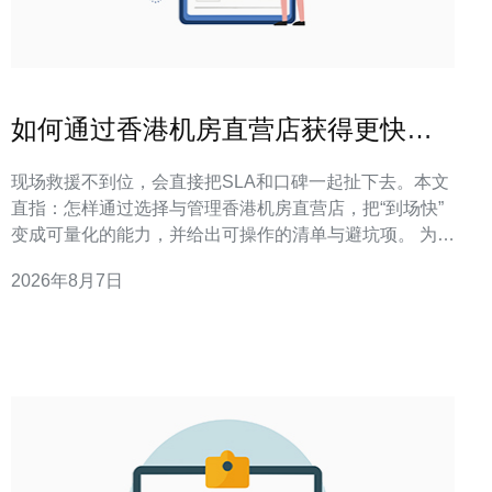
如何通过香港机房直营店获得更快捷
的现场支撑
现场救援不到位，会直接把SLA和口碑一起扯下去。本文
直指：怎样通过选择与管理香港机房直营店，把“到场快”
变成可量化的能力，并给出可操作的清单与避坑项。 为什
么香港机房直营店能更快提供现场支撑？ 直营店通常在本
2026年8月7日
地部署自己的运维团队、备件与物流链路，省去了第三方
协调的中间时延，从而把响应时间从小时级压缩到分钟级
或更短。 在实际项目落地中，我们看