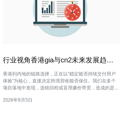
行业视角香港gia与cn2未来发展趋势
及对跨境业务的影响
香港到内地的链路选择，正在以“稳定能否持续交付用户
体验”为核心，直接决定跨境营收能否保住。我们在多个
项目落地中发现，选错回程或盲用廉价带宽，造成的是用
户转化下滑，而非简单的丢包——这是成本转化成收益的
2026年8月5日
直接通道。本文能帮助你判断何时选用香港GIA、何时必
须走CN2回程，如何在部署中降低丢单风险，并给出可操
作的三步清单，便于立即落地。下一段开