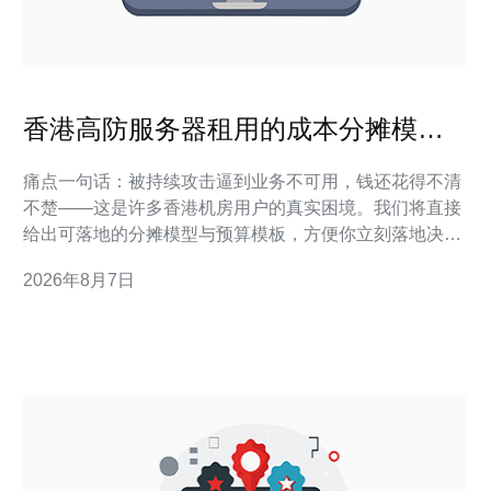
香港高防服务器租用的成本分摊模型
与预算编制实例分享
痛点一句话：被持续攻击逼到业务不可用，钱还花得不清
不楚——这是许多香港机房用户的真实困境。我们将直接
给出可落地的分摊模型与预算模板，方便你立刻落地决
策。 拆解：香港高防服务器的主要成本构成 香港高防服
2026年8月7日
务器成本主要由带宽、硬件、DDoS防护服务和运维三类
构成，影响预算的还有BGP线路与机房等级（如同城直连
或多活）。在实际