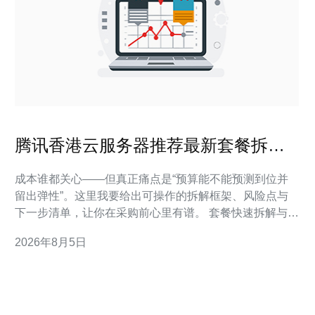
腾讯香港云服务器推荐最新套餐拆解
与长期费用预测
成本谁都关心——但真正痛点是“预算能不能预测到位并
留出弹性”。这里我要给出可操作的拆解框架、风险点与
下一步清单，让你在采购前心里有谱。 套餐快速拆解与对
比 在本文中我们把“推荐套餐”按用途分为三类，并针对带
2026年8月5日
宽、DDoS高防、存储与SLA给出可比维度与权重评分，
便于快速抉择。 许多项目在实际落地中偏爱“入门型小带
宽+按量伸缩”的组合，因为它把