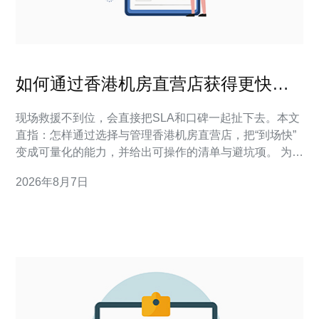
如何通过香港机房直营店获得更快捷
的现场支撑
现场救援不到位，会直接把SLA和口碑一起扯下去。本文
直指：怎样通过选择与管理香港机房直营店，把“到场快”
变成可量化的能力，并给出可操作的清单与避坑项。 为什
么香港机房直营店能更快提供现场支撑？ 直营店通常在本
2026年8月7日
地部署自己的运维团队、备件与物流链路，省去了第三方
协调的中间时延，从而把响应时间从小时级压缩到分钟级
或更短。 在实际项目落地中，我们看