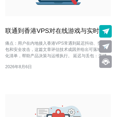
联通到香港VPS对在线游戏与实时音
视频业务的影响评估
痛点：用户在内地接入香港VPS常遇到延迟抖动、突发丢
包和安全攻击，这篇文章评估技术成因并给出可落地的优
化清单，帮助产品决策与运维执行。 延迟与丢包：关键影
响点与可量化阈值 定义/答案：联通到香港VPS的往返延
2026年8月6日
迟通常直接决定用户体验阈值，抖动与丢包会比平均RTT
更显著影响语音与游戏帧同步。 在实际项目落地中，我们
观察到：用户可感知体验在延迟超