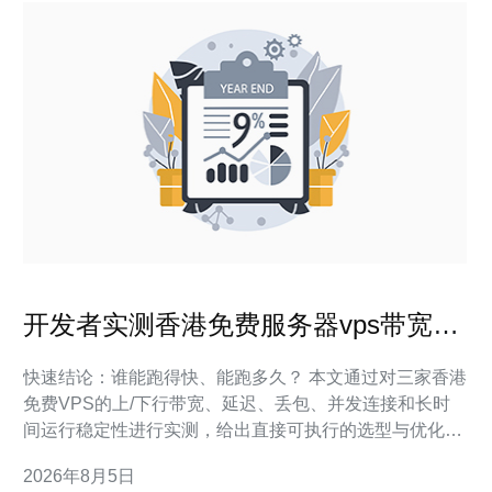
开发者实测香港免费服务器vps带宽与
连接稳定性对比报告
快速结论：谁能跑得快、能跑多久？ 本文通过对三家香港
免费VPS的上/下行带宽、延迟、丢包、并发连接和长时
间运行稳定性进行实测，给出直接可执行的选型与优化建
议，帮助开发者在几十秒内判断能否投入生产使用。 在实
2026年8月5日
际项目落地中，我们发现免费VPS往往在“峰值表现”和“平