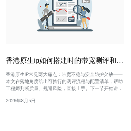
香港原生ip如何搭建时的带宽测评和安
全配置要点整理
香港原生IP常见两大痛点：带宽不稳与安全防护欠缺——
本文在落地角度给出可执行的测评流程与配置清单，帮助
工程师判断质量、规避风险，直接上手。下一节开始讲带
宽测评方法。 带宽测评：怎么测才算准？ 带宽测评关键
2026年8月5日
在于同时评估峰值吞吐、持续带宽与抖动丢包三项指标，
测试要针对不同协议与真实流量场景进行分段验证以得可
信数据。 在实际项目落地中，我们优先