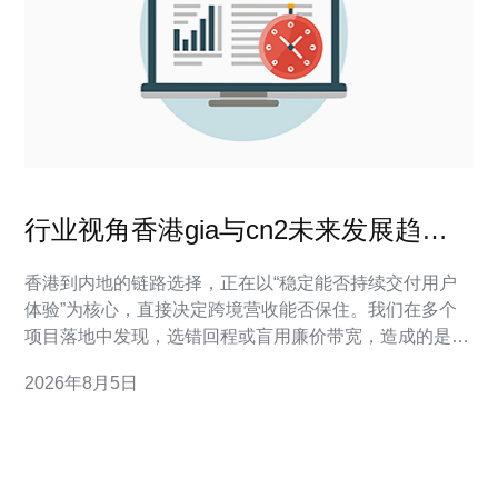
行业视角香港gia与cn2未来发展趋势
及对跨境业务的影响
香港到内地的链路选择，正在以“稳定能否持续交付用户
体验”为核心，直接决定跨境营收能否保住。我们在多个
项目落地中发现，选错回程或盲用廉价带宽，造成的是用
户转化下滑，而非简单的丢包——这是成本转化成收益的
2026年8月5日
直接通道。本文能帮助你判断何时选用香港GIA、何时必
须走CN2回程，如何在部署中降低丢单风险，并给出可操
作的三步清单，便于立即落地。下一段开