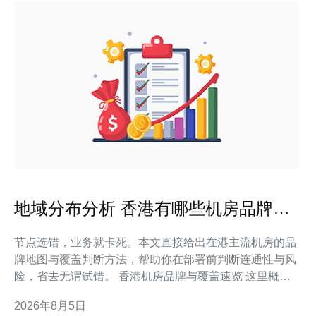
地域分布分析 香港有哪些机房品牌的
网点与覆盖情况
节点选错，业务就卡死。本文直接给出在港主流机房的品
牌地图与覆盖判断方法，帮助你在部署前判断连通性与风
险，省去无谓试错。 香港机房品牌与覆盖速览 这里概述
在港常见的机房品牌及它们在港岛、九龙、新界与国际入
2026年8月5日
口点的分布特点和覆盖重点，便于快速对位判断。 常见营