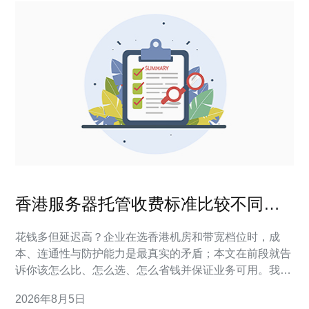
香港服务器托管收费标准比较不同机
房与带宽档位
花钱多但延迟高？企业在选香港机房和带宽档位时，成
本、连通性与防护能力是最真实的矛盾；本文在前段就告
诉你该怎么比、怎么选、怎么省钱并保证业务可用。我们
会给出可执行的对比表、报价解读和落地清单，帮助你快
2026年8月5日
速决策并减少试错成本。 香港服务器托管的主要费用构成