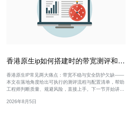
香港原生ip如何搭建时的带宽测评和安
全配置要点整理
香港原生IP常见两大痛点：带宽不稳与安全防护欠缺——
本文在落地角度给出可执行的测评流程与配置清单，帮助
工程师判断质量、规避风险，直接上手。下一节开始讲带
宽测评方法。 带宽测评：怎么测才算准？ 带宽测评关键
2026年8月5日
在于同时评估峰值吞吐、持续带宽与抖动丢包三项指标，
测试要针对不同协议与真实流量场景进行分段验证以得可
信数据。 在实际项目落地中，我们优先