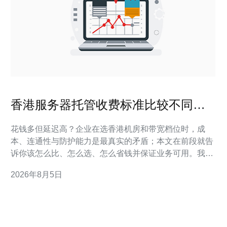
香港服务器托管收费标准比较不同机
房与带宽档位
花钱多但延迟高？企业在选香港机房和带宽档位时，成
本、连通性与防护能力是最真实的矛盾；本文在前段就告
诉你该怎么比、怎么选、怎么省钱并保证业务可用。我们
会给出可执行的对比表、报价解读和落地清单，帮助你快
2026年8月5日
速决策并减少试错成本。 香港服务器托管的主要费用构成
是什么？ 机房收费主要由机柜/机位、带宽、交付安装与
维护、高防/流量清洗和电力与冷却五大项构