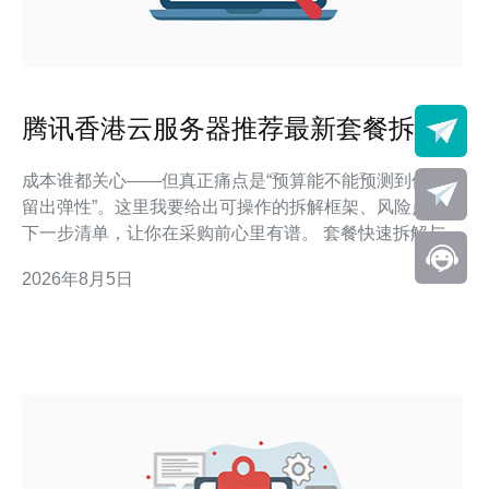
腾讯香港云服务器推荐最新套餐拆解
与长期费用预测
成本谁都关心——但真正痛点是“预算能不能预测到位并
留出弹性”。这里我要给出可操作的拆解框架、风险点与
下一步清单，让你在采购前心里有谱。 套餐快速拆解与对
比 在本文中我们把“推荐套餐”按用途分为三类，并针对带
2026年8月5日
宽、DDoS高防、存储与SLA给出可比维度与权重评分，
便于快速抉择。 许多项目在实际落地中偏爱“入门型小带
宽+按量伸缩”的组合，因为它把