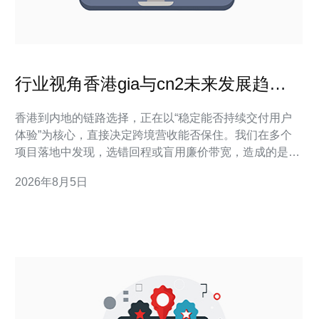
行业视角香港gia与cn2未来发展趋势
及对跨境业务的影响
香港到内地的链路选择，正在以“稳定能否持续交付用户
体验”为核心，直接决定跨境营收能否保住。我们在多个
项目落地中发现，选错回程或盲用廉价带宽，造成的是用
户转化下滑，而非简单的丢包——这是成本转化成收益的
2026年8月5日
直接通道。本文能帮助你判断何时选用香港GIA、何时必
须走CN2回程，如何在部署中降低丢单风险，并给出可操
作的三步清单，便于立即落地。下一段开