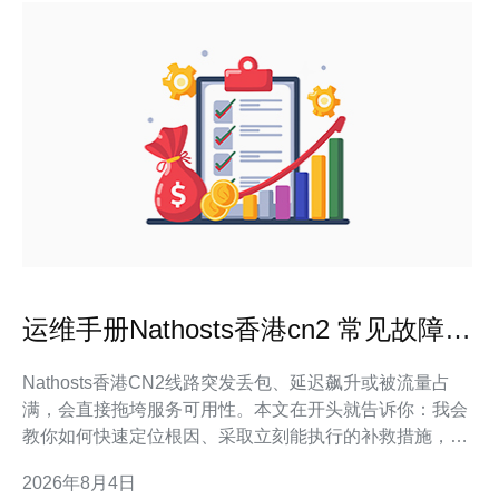
运维手册Nathosts香港cn2 常见故障处
理与优化建议
Nathosts香港CN2线路突发丢包、延迟飙升或被流量占
满，会直接拖垮服务可用性。本文在开头就告诉你：我会
教你如何快速定位根因、采取立刻能执行的补救措施，并
给出长期稳固线路的清单式优化方案，便于在生产环境立
2026年8月4日
刻落地。 常见故障定位与快速排查 下面几类问题占绝大