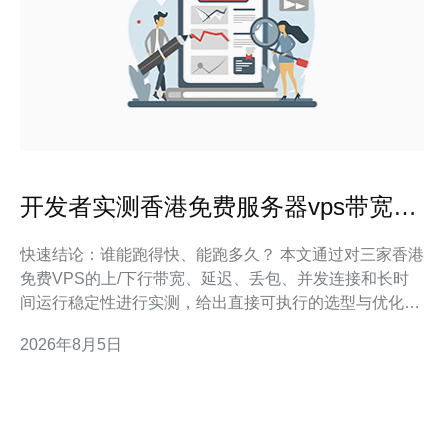
开发者实测香港免费服务器vps带宽与
连接稳定性对比报告
快速结论：谁能跑得快、能跑多久？ 本文通过对三家香港
免费VPS的上/下行带宽、延迟、丢包、并发连接和长时
间运行稳定性进行实测，给出直接可执行的选型与优化建
议，帮助开发者在几十秒内判断能否投入生产使用。 在实
2026年8月5日
际项目落地中，我们发现免费VPS往往在“峰值表现”和“平
均稳定性”上有明显落差。行业共识是：免费节点适合短
期测试，不宜承载