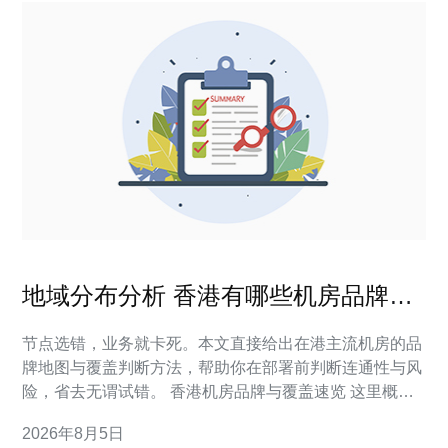
地域分布分析 香港有哪些机房品牌的
网点与覆盖情况
节点选错，业务就卡死。本文直接给出在港主流机房的品
牌地图与覆盖判断方法，帮助你在部署前判断连通性与风
险，省去无谓试错。 香港机房品牌与覆盖速览 这里概述
在港常见的机房品牌及它们在港岛、九龙、新界与国际入
2026年8月5日
口点的分布特点和覆盖重点，便于快速对位判断。 常见营