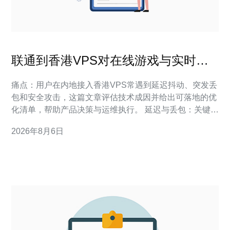
联通到香港VPS对在线游戏与实时音
视频业务的影响评估
痛点：用户在内地接入香港VPS常遇到延迟抖动、突发丢
包和安全攻击，这篇文章评估技术成因并给出可落地的优
化清单，帮助产品决策与运维执行。 延迟与丢包：关键影
响点与可量化阈值 定义/答案：联通到香港VPS的往返延
2026年8月6日
迟通常直接决定用户体验阈值，抖动与丢包会比平均RTT
更显著影响语音与游戏帧同步。 在实际项目落地中，我们
观察到：用户可感知体验在延迟超