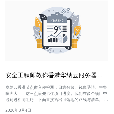
安全工程师教你香港华纳云服务器怎
么用做入侵检测
华纳云香港节点做入侵检测：日志分散、镜像受限、告警
噪声大——这三点最先卡住项目进度。我们在多个项目中
遇到过相同阻碍，下面直接给出可落地的路线与清单。 准
备工作：在华纳云香港云环境做入侵检测需要哪些先决条
2026年8月4日
件？ 直接答案：确保具备主机访问权限、镜像/流量转发