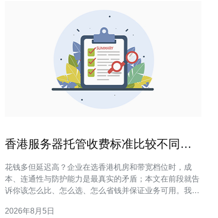
香港服务器托管收费标准比较不同机
房与带宽档位
花钱多但延迟高？企业在选香港机房和带宽档位时，成
本、连通性与防护能力是最真实的矛盾；本文在前段就告
诉你该怎么比、怎么选、怎么省钱并保证业务可用。我们
会给出可执行的对比表、报价解读和落地清单，帮助你快
2026年8月5日
速决策并减少试错成本。 香港服务器托管的主要费用构成