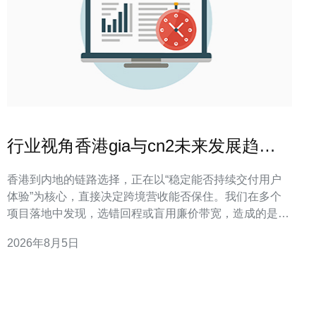
行业视角香港gia与cn2未来发展趋势
及对跨境业务的影响
香港到内地的链路选择，正在以“稳定能否持续交付用户
体验”为核心，直接决定跨境营收能否保住。我们在多个
项目落地中发现，选错回程或盲用廉价带宽，造成的是用
户转化下滑，而非简单的丢包——这是成本转化成收益的
2026年8月5日
直接通道。本文能帮助你判断何时选用香港GIA、何时必
须走CN2回程，如何在部署中降低丢单风险，并给出可操
作的三步清单，便于立即落地。下一段开