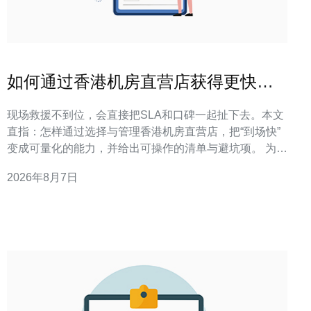
如何通过香港机房直营店获得更快捷
的现场支撑
现场救援不到位，会直接把SLA和口碑一起扯下去。本文
直指：怎样通过选择与管理香港机房直营店，把“到场快”
变成可量化的能力，并给出可操作的清单与避坑项。 为什
么香港机房直营店能更快提供现场支撑？ 直营店通常在本
2026年8月7日
地部署自己的运维团队、备件与物流链路，省去了第三方
协调的中间时延，从而把响应时间从小时级压缩到分钟级
或更短。 在实际项目落地中，我们看