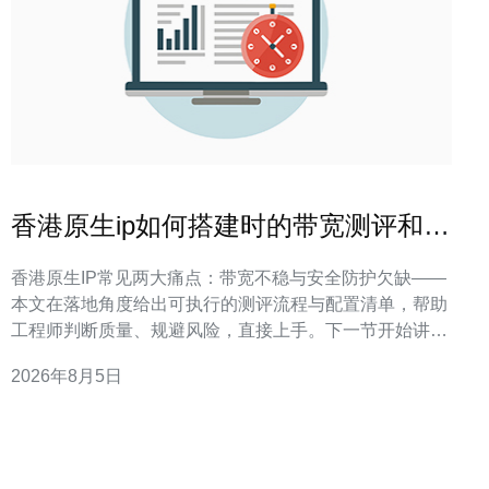
香港原生ip如何搭建时的带宽测评和安
全配置要点整理
香港原生IP常见两大痛点：带宽不稳与安全防护欠缺——
本文在落地角度给出可执行的测评流程与配置清单，帮助
工程师判断质量、规避风险，直接上手。下一节开始讲带
宽测评方法。 带宽测评：怎么测才算准？ 带宽测评关键
2026年8月5日
在于同时评估峰值吞吐、持续带宽与抖动丢包三项指标，
测试要针对不同协议与真实流量场景进行分段验证以得可
信数据。 在实际项目落地中，我们优先