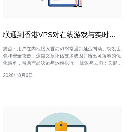
联通到香港VPS对在线游戏与实时音
视频业务的影响评估
痛点：用户在内地接入香港VPS常遇到延迟抖动、突发丢
包和安全攻击，这篇文章评估技术成因并给出可落地的优
化清单，帮助产品决策与运维执行。 延迟与丢包：关键影
响点与可量化阈值 定义/答案：联通到香港VPS的往返延
2026年8月6日
迟通常直接决定用户体验阈值，抖动与丢包会比平均RTT
更显著影响语音与游戏帧同步。 在实际项目落地中，我们
观察到：用户可感知体验在延迟超