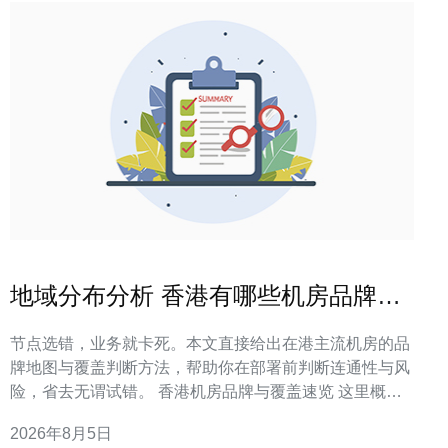
地域分布分析 香港有哪些机房品牌的
网点与覆盖情况
节点选错，业务就卡死。本文直接给出在港主流机房的品
牌地图与覆盖判断方法，帮助你在部署前判断连通性与风
险，省去无谓试错。 香港机房品牌与覆盖速览 这里概述
在港常见的机房品牌及它们在港岛、九龙、新界与国际入
2026年8月5日
口点的分布特点和覆盖重点，便于快速对位判断。 常见营