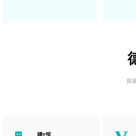
探
建t筑