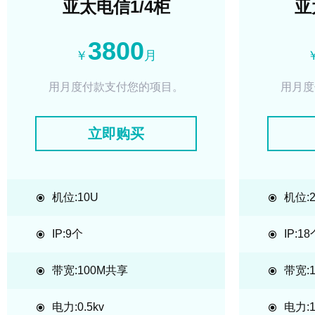
亚太电信1/4柜
亚
3800
￥
月
用月度付款支付您的项目。
用月度
立即购买
机位:10U
机位:2
IP:9个
IP:1
带宽:100M共享
带宽:
电力:0.5kv
电力:1