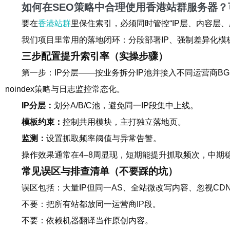
如何在SEO策略中合理使用香港站群服务器
要在
香港站群
里保住索引，必须同时管控“IP层、内容层
我们项目里常用的落地闭环：分段部署IP、强制差异化
三步配置提升索引率（实操步骤）
第一步：IP分层——按业务拆分IP池并接入不同运营商B
noindex策略与日志监控常态化。
IP分层：
划分A/B/C池，避免同一IP段集中上线。
模板约束：
控制共用模块，主打独立落地页。
监测：
设置抓取频率阈值与异常告警。
操作效果通常在4–8周显现，短期能提升抓取频次，中期
常见误区与排查清单（不要踩的坑）
误区包括：大量IP但同一AS、全站微改写内容、忽视CD
不要：把所有站都放同一运营商IP段。
不要：依赖机器翻译当作原创内容。