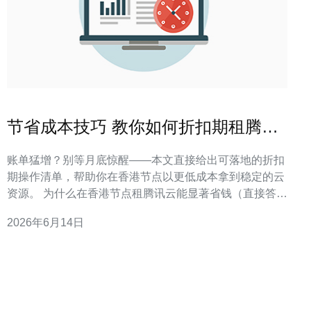
节省成本技巧 教你如何折扣期租腾讯
香港云服务器 获得优惠
账单猛增？别等月底惊醒——本文直接给出可落地的折扣
期操作清单，帮助你在香港节点以更低成本拿到稳定的云
资源。 为什么在香港节点租腾讯云能显著省钱（直接答
案） 香港节点的计费与带宽策略、区域带宽峰值和跨境链
2026年6月14日
路成本构成决定了最终账单，合理选型能明显压低月度开
支。行业经验显示，带宽占比常常超过主机费用的20%到
40%。 在实际项目落地中，我们发现：