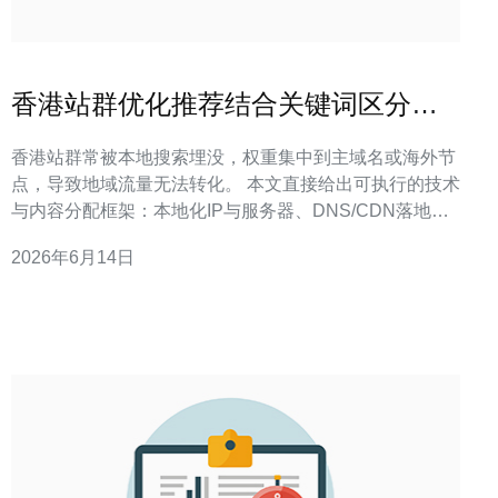
香港站群优化推荐结合关键词区分实
现地域化排名突破
香港站群常被本地搜索埋没，权重集中到主域名或海外节
点，导致地域流量无法转化。 本文直接给出可执行的技术
与内容分配框架：本地化IP与服务器、DNS/CDN落地、
关键词与实体链分片、监测与防护清单，最后附带落地步
2026年6月14日
骤表，方便工程/内容团队马上执行。 为什么港站群必须
用关键词区分才能争取本地排名？ 关键词区分避免同质竞
争，让搜索